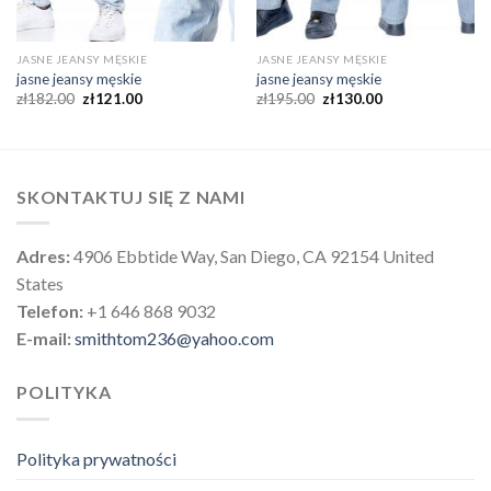
JASNE JEANSY MĘSKIE
JASNE JEANSY MĘSKIE
jasne jeansy męskie
jasne jeansy męskie
zł
182.00
zł
121.00
zł
195.00
zł
130.00
SKONTAKTUJ SIĘ Z NAMI
Adres:
4906 Ebbtide Way, San Diego, CA 92154 United
States
Telefon:
+1 646 868 9032
E-mail:
smithtom236@yahoo.com
POLITYKA
Polityka prywatności