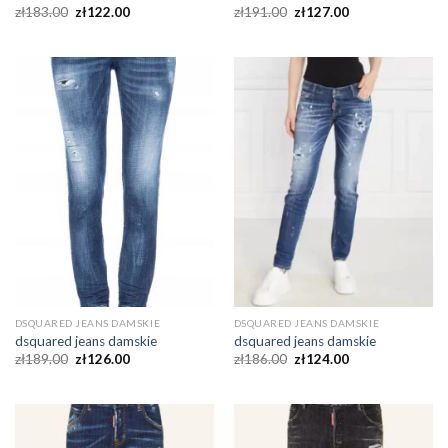
zł
183.00
zł
122.00
zł
191.00
zł
127.00
DSQUARED JEANS DAMSKIE
DSQUARED JEANS DAMSKIE
dsquared jeans damskie
dsquared jeans damskie
zł
189.00
zł
126.00
zł
186.00
zł
124.00