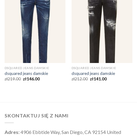
DSQUARED JEANS DAMSKIE
DSQUARED JEANS DAMSKIE
dsquared jeans damskie
dsquared jeans damskie
zł
219.00
zł
146.00
zł
212.00
zł
141.00
SKONTAKTUJ SIĘ Z NAMI
Adres:
4906 Ebbtide Way, San Diego, CA 92154 United