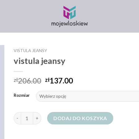
VISTULA JEANSY
vistula jeansy
206.00
137.00
zł
zł
Rozmiar
ilość vistula jeansy
DODAJ DO KOSZYKA