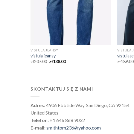
VISTULA JEANSY
VISTULA 
vistula jeansy
vistula j
zł
207.00
zł
138.00
zł
189.00
SKONTAKTUJ SIĘ Z NAMI
Adres:
4906 Ebbtide Way, San Diego, CA 92154
United States
Telefon:
+1 646 868 9032
E-mail:
smithtom236@yahoo.com