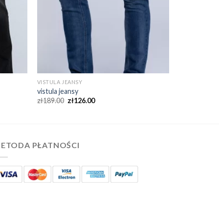
VISTULA JEANSY
vistula jeansy
zł
189.00
zł
126.00
ETODA PŁATNOŚCI