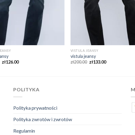
JEANSY
VISTULA JEANSY
eansy
vistula jeansy
zł
126.00
zł
200.00
zł
133.00
POLITYKA
M
Polityka prywatności
Polityka zwrotów i zwrotów
Regulamin