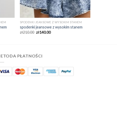
ANEM
SPODENKI JEANSOWE Z WYSOKIM STANEM
anem
spodenki jeansowe z wysokim stanem
zł
210.00
zł
140.00
ETODA PŁATNOŚCI