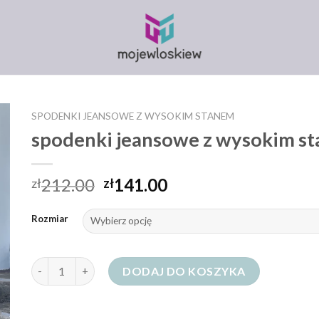
SPODENKI JEANSOWE Z WYSOKIM STANEM
spodenki jeansowe z wysokim s
212.00
141.00
zł
zł
Rozmiar
ilość spodenki jeansowe z wysokim stanem
DODAJ DO KOSZYKA