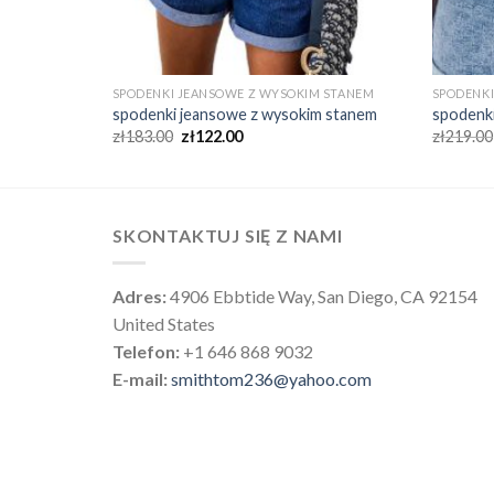
M STANEM
SPODENKI JEANSOWE Z WYSOKIM STANEM
SPODENKI
m stanem
spodenki jeansowe z wysokim stanem
spodenk
zł
183.00
zł
122.00
zł
219.00
SKONTAKTUJ SIĘ Z NAMI
Adres:
4906 Ebbtide Way, San Diego, CA 92154
United States
Telefon:
+1 646 868 9032
E-mail:
smithtom236@yahoo.com