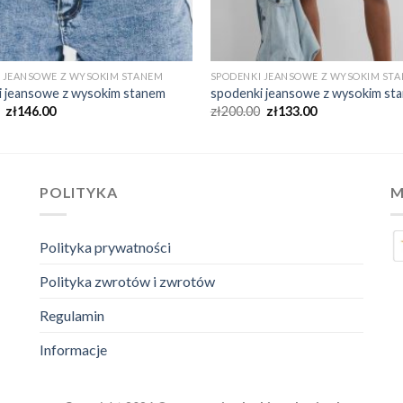
 JEANSOWE Z WYSOKIM STANEM
SPODENKI JEANSOWE Z WYSOKIM ST
i jeansowe z wysokim stanem
spodenki jeansowe z wysokim st
zł
146.00
zł
200.00
zł
133.00
POLITYKA
M
Polityka prywatności
Polityka zwrotów i zwrotów
Regulamin
Informacje