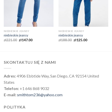
NIEBIESKIE JEANSY
NIEBIESKIE JEANSY
niebieskie jeansy
niebieskie jeansy
zł
221.00
zł
147.00
zł
188.00
zł
125.00
SKONTAKTUJ SIĘ Z NAMI
Adres:
4906 Ebbtide Way, San Diego, CA 92154 United
States
Telefon:
+1 646 868 9032
E-mail:
smithtom236@yahoo.com
POLITYKA