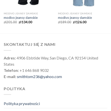
MODIVO JEANSY DAMSKIE
MODIVO JEANSY DAMSKIE
modivo jeansy damskie
modivo jeansy damskie
zł
201.00
zł
134.00
zł
189.00
zł
126.00
SKONTAKTUJ SIĘ Z NAMI
Adres:
4906 Ebbtide Way, San Diego, CA 92154 United
States
Telefon:
+1 646 868 9032
E-mail:
smithtom236@yahoo.com
POLITYKA
Polityka prywatności