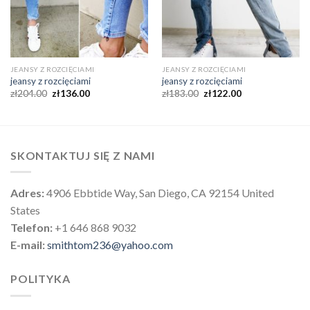
JEANSY Z ROZCIĘCIAMI
JEANSY Z ROZCIĘCIAMI
jeansy z rozcięciami
jeansy z rozcięciami
zł
204.00
zł
136.00
zł
183.00
zł
122.00
SKONTAKTUJ SIĘ Z NAMI
Adres:
4906 Ebbtide Way, San Diego, CA 92154 United
States
Telefon:
+1 646 868 9032
E-mail:
smithtom236@yahoo.com
POLITYKA