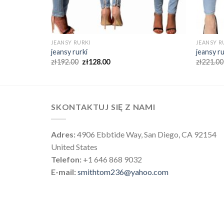
JEANSY RURKI
JEANSY R
jeansy rurki
jeansy ru
zł
192.00
zł
128.00
zł
221.00
SKONTAKTUJ SIĘ Z NAMI
Adres:
4906 Ebbtide Way, San Diego, CA 92154
United States
Telefon:
+1 646 868 9032
E-mail:
smithtom236@yahoo.com