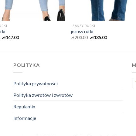
URKI
JEANSY RURKI
rki
jeansy rurki
zł
147.00
zł
203.00
zł
135.00
POLITYKA
M
Polityka prywatności
Polityka zwrotów i zwrotów
Regulamin
Informacje