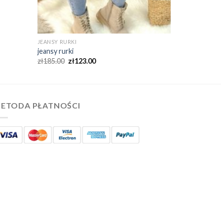
JEANSY RURKI
jeansy rurki
zł
185.00
zł
123.00
ETODA PŁATNOŚCI