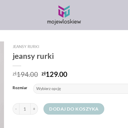
JEANSY RURKI
jeansy rurki
194.00
129.00
zł
zł
Rozmiar
ilość jeansy rurki
DODAJ DO KOSZYKA