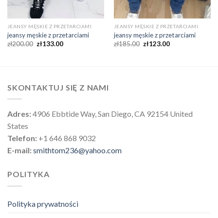
JEANSY MĘSKIE Z PRZETARCIAMI
JEANSY MĘSKIE Z PRZETARCIAMI
jeansy męskie z przetarciami
jeansy męskie z przetarciami
zł
200.00
zł
133.00
zł
185.00
zł
123.00
SKONTAKTUJ SIĘ Z NAMI
Adres:
4906 Ebbtide Way, San Diego, CA 92154 United
States
Telefon:
+1 646 868 9032
E-mail:
smithtom236@yahoo.com
POLITYKA
Polityka prywatności