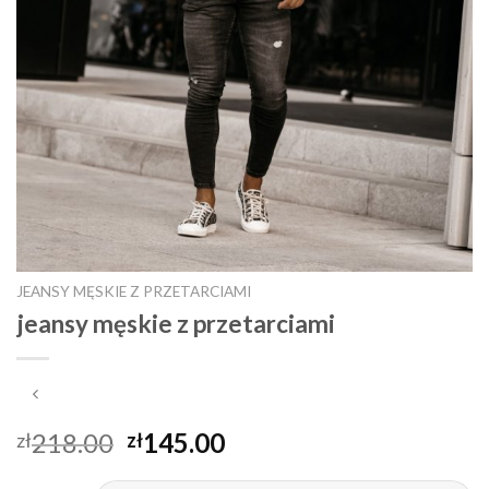
JEANSY MĘSKIE Z PRZETARCIAMI
jeansy męskie z przetarciami
218.00
145.00
zł
zł