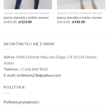
JEANSY DAMSKIE Z NISKIM STANEM
JEANSY DAMSKIE Z NISKIM STANEM
jeansy damskie z niskim stanem
jeansy damskie z niskim stanem
zł
185.00
zł
123.00
zł
213.00
zł
142.00
SKONTAKTUJ SIĘ Z NAMI
Adres:
4906 Ebbtide Way, San Diego, CA 92154 United
States
Telefon:
+1 646 868 9032
E-mail:
smithtom236@yahoo.com
POLITYKA
Polityka prywatności