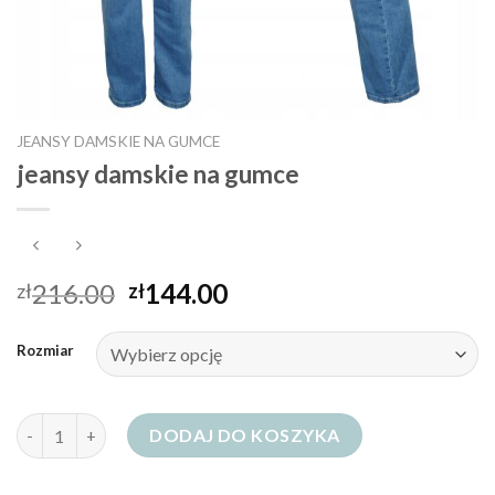
JEANSY DAMSKIE NA GUMCE
jeansy damskie na gumce
216.00
144.00
zł
zł
Rozmiar
ilość jeansy damskie na gumce
DODAJ DO KOSZYKA