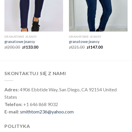
GRANATOWE JEANSY
GRANATOWE JEANSY
granatowe jeansy
granatowe jeansy
zł
200.00
zł
133.00
zł
221.00
zł
147.00
SKONTAKTUJ SIĘ Z NAMI
Adres:
4906 Ebbtide Way, San Diego, CA 92154 United
States
Telefon:
+1 646 868 9032
E-mail:
smithtom236@yahoo.com
POLITYKA