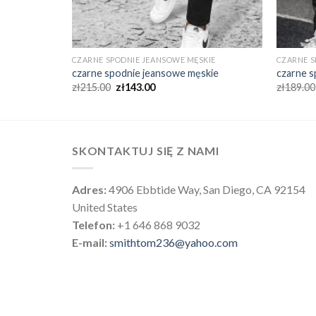
KIE
CZARNE SPODNIE JEANSOWE MĘSKIE
CZARNE S
kie
czarne spodnie jeansowe męskie
czarne s
zł
215.00
zł
143.00
zł
189.00
SKONTAKTUJ SIĘ Z NAMI
Adres:
4906 Ebbtide Way, San Diego, CA 92154
United States
Telefon:
+1 646 868 9032
E-mail:
smithtom236@yahoo.com