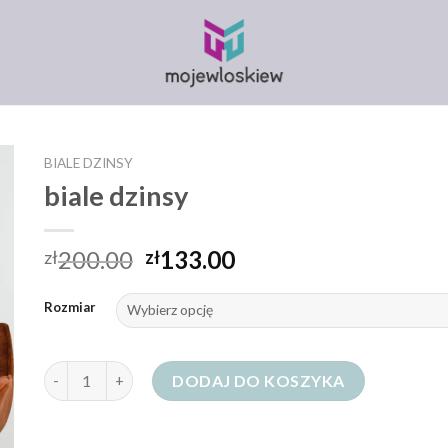
BIALE DZINSY
biale dzinsy
200.00
133.00
zł
zł
Rozmiar
ilość biale dzinsy
DODAJ DO KOSZYKA