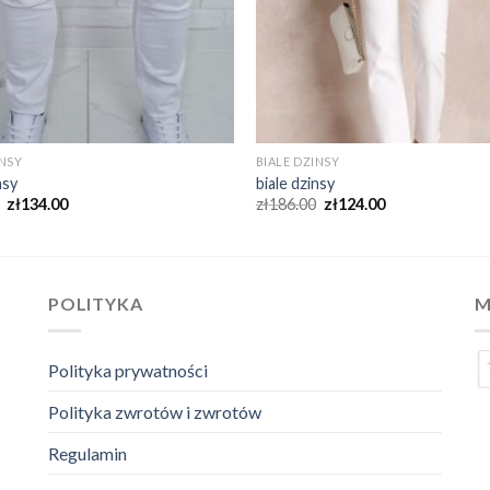
INSY
BIALE DZINSY
nsy
biale dzinsy
zł
134.00
zł
186.00
zł
124.00
POLITYKA
M
Polityka prywatności
Polityka zwrotów i zwrotów
Regulamin