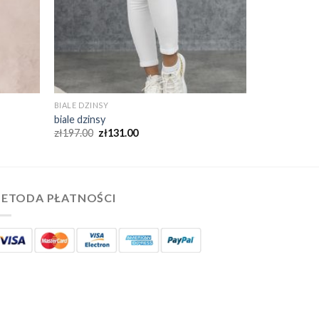
BIALE DZINSY
biale dzinsy
zł
197.00
zł
131.00
ETODA PŁATNOŚCI