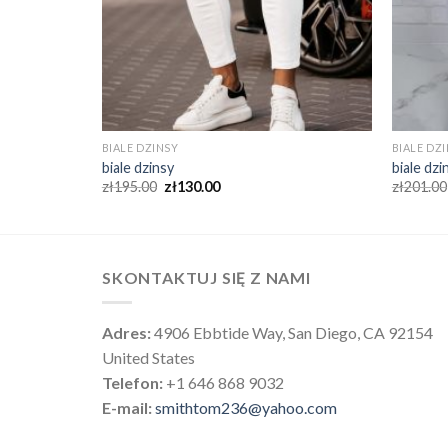
BIALE DZINSY
BIALE DZ
biale dzinsy
biale dzi
zł
195.00
zł
130.00
zł
201.00
SKONTAKTUJ SIĘ Z NAMI
Adres:
4906 Ebbtide Way, San Diego, CA 92154
United States
Telefon:
+1 646 868 9032
E-mail:
smithtom236@yahoo.com